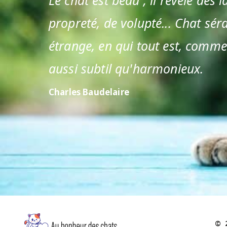
propreté, de volupté... Chat sér
étrange, en qui tout est, comm
aussi subtil qu'harmonieux.
Charles Baudelaire
© 